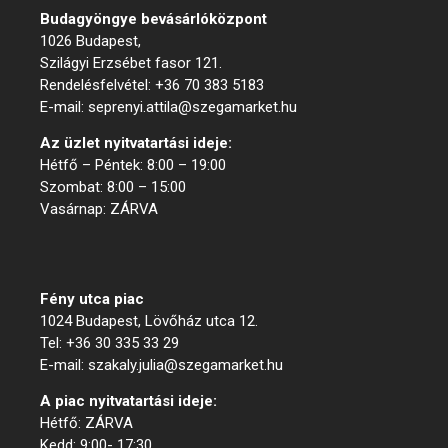
Budagyöngye bevásárló
központ
1026 Budapest,
Szilágyi Erzsébet fasor 121.
Rendelésfelvétel: +36 70 383 5183
E-mail: seprenyi.attila@szegamarket.hu
Az üzlet nyitvatartási ideje:
Hétfő – Péntek: 8:00 – 19:00
Szombat: 8:00 – 15:00
Vasárnap: ZÁRVA
Menük
Fény utca piac
1024 Budapest, Lövőház utca 12.
Tel: +36 30 335 33 29
E-mail: szakaly.julia@szegamarket.hu
A piac nyitvatartási ideje:
Hétfő: ZÁRVA
Kedd: 9:00- 17:30