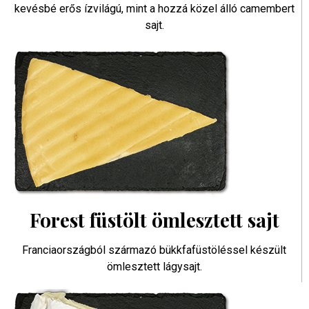
kevésbé erős ízvilágú, mint a hozzá közel álló camembert
sajt.
Forest füstölt ömlesztett sajt
Franciaországból származó bükkfafüstöléssel készült
ömlesztett lágysajt.