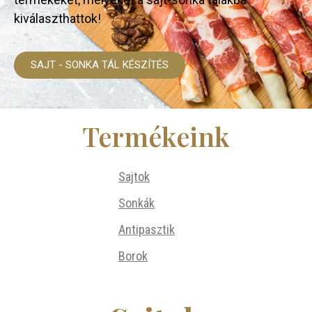
kiválaszthattok!
SAJT - SONKA TÁL KÉSZÍTÉS
Termékeink
Sajtok
Sonkák
Antipasztik
Borok