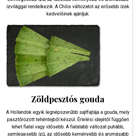
ízvilággal rendelkezik. A Chilis változatot az erősebb ízek
kedvelőinek ajánljuk.
Zöldpesztós gouda
A Hollandok egyik legnépszerűbb sajtfajtája a gouda, mely
pasztőrözött tehéntejből készül. Érlelési idejétől függően
lehet fiatal vagy idősebb. A fiatalabb változat puhább,
semlegesebb ízű, az idősebb keményebb és aromásabb