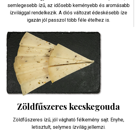
semlegesebb ízű, az idősebb keményebb és aromásabb
ízvilággal rendelkezik. A diós változat édeskésebb íze
igazán jól passzol több féle ételhez is.
Zöldfűszeres kecskegouda
Zöldfűszeres ízű, jól vágható félkemény sajt. Enyhe,
letisztult, selymes ízvilág jellemzi.