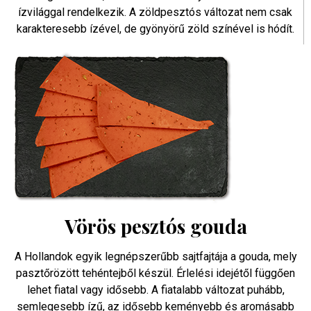
ízvilággal rendelkezik. A zöldpesztós változat nem csak
karakteresebb ízével, de gyönyörű zöld színével is hódít.
Vörös pesztós gouda
A Hollandok egyik legnépszerűbb sajtfajtája a gouda, mely
pasztőrözött tehéntejből készül. Érlelési idejétől függően
lehet fiatal vagy idősebb. A fiatalabb változat puhább,
semlegesebb ízű, az idősebb keményebb és aromásabb