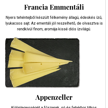
Francia Emmentáli
Nyers tehéntejből készült félkemény állagú, édeskés ízű,
lyukacsos sajt. Az ementáli jól reszelhető, de olvasztva is
rendkívül finom, aromája kissé diós ízvilágú.
Appenzeller
Különlegességét a fűszerek, só és fehérbor titkos