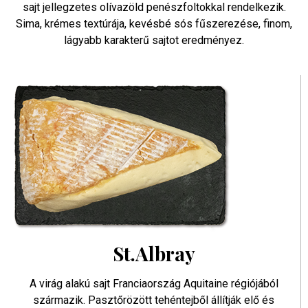
sajt jellegzetes olívazöld penészfoltokkal rendelkezik.
Sima, krémes textúrája, kevésbé sós fűszerezése, finom,
lágyabb karakterű sajtot eredményez.
St.Albray
A virág alakú sajt Franciaország Aquitaine régiójából
származik. Pasztőrözött tehéntejből állítják elő és