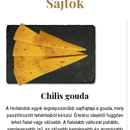
Sajtok
Chilis gouda
A Hollandok egyik legnépszerűbb sajtfajtája a gouda, mely
pasztőrözött tehéntejből készül. Érlelési idejétől függően
lehet fiatal vagy idősebb. A fiatalabb változat puhább,
semlegesebb ízű, az idősebb keményebb és aromásabb