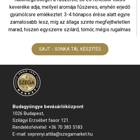
keveréke adja, mellyel aromája fűszeres, enyhén erjedő
gyümölcsre emlékeztet. 3-4 hónapos érése alatt egyre
zamatosabb lesz, míg az állaga szinte megfejthetetlen
marad, hiszen egyszerre szilárd, tömör, mégis rugalmas.
SAJT - SONKA TÁL KÉSZÍTÉS
Budagyöngye bevásárló
központ
1026 Budapest,
Szilágyi Erzsébet fasor 121.
Rendelésfelvétel: +36 70 383 5183
E-mail: seprenyi.attila@szegamarket.hu