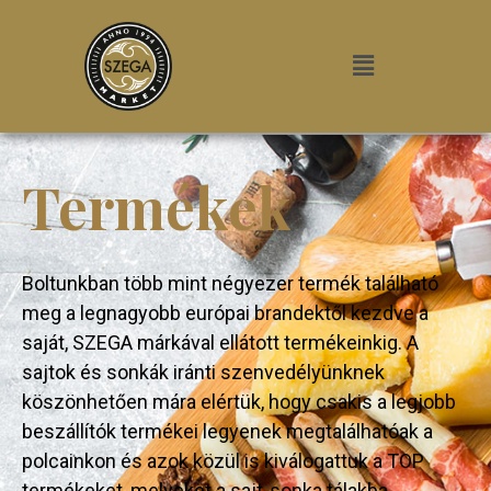
Termékek
Boltunkban több mint négyezer termék található
meg a legnagyobb európai brandektől kezdve a
saját, SZEGA márkával ellátott termékeinkig. A
sajtok és sonkák iránti szenvedélyünknek
köszönhetően mára elértük, hogy csakis a legjobb
beszállítók termékei legyenek megtalálhatóak a
polcainkon és azok közül is kiválogattuk a TOP
termékeket, melyeket a sajt-sonka tálakba