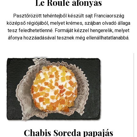
Le Roulé áfonyás
Pasztőrözött tehéntejből készült sajt Franciaország
középső régiójából, melyet krémes, szájban olvadó állaga
tesz feledhetetlenné. Formáját kézzel hengerelik, melyet
áfonya hozzáadásával tesznek még ellenállhatatlanabbá.
Chabis Soreda papajás