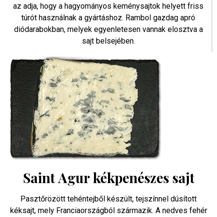
az adja, hogy a hagyományos keménysajtok helyett friss
túrót használnak a gyártáshoz. Rambol gazdag apró
diódarabokban, melyek egyenletesen vannak elosztva a
sajt belsejében.
Saint Agur kékpenészes sajt
Pasztőrözött tehéntejből készült, tejszínnel dúsított
kéksajt, mely Franciaországból származik. A nedves fehér