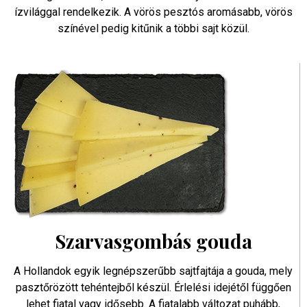
ízvilággal rendelkezik. A vörös pesztós aromásabb, vörös
színével pedig kitűnik a többi sajt közül.
Szarvasgombás gouda
A Hollandok egyik legnépszerűbb sajtfajtája a gouda, mely
pasztőrözött tehéntejből készül. Érlelési idejétől függően
lehet fiatal vagy idősebb. A fiatalabb változat puhább,