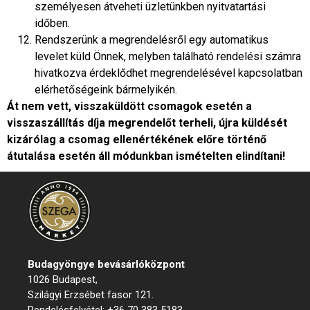
személyesen átveheti üzletünkben nyitvatartási
időben.
Rendszerünk a megrendelésről egy automatikus
levelet küld Önnek, melyben található rendelési számra
hivatkozva érdeklődhet megrendelésével kapcsolatban
elérhetőségeink bármelyikén.
Át nem vett, visszaküldött csomagok esetén a
visszaszállítás díja megrendelőt terheli, újra küldését
kizárólag a csomag ellenértékének előre történő
átutalása esetén áll módunkban ismételten elindítani!
Budagyöngye bevásárló
központ
1026 Budapest,
Szilágyi Erzsébet fasor 121.
Rendelésfelvétel: +36 70 383 5183