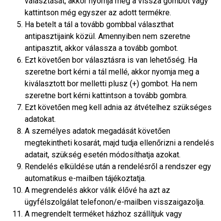
választását, akkor nyomja meg a vissza gombot vagy
kattintson még egyszer az adott termékre.
Ha betelt a tál a tovább gombbal választhat
antipasztijaink közül. Amennyiben nem szeretne
antipasztit, akkor válassza a tovább gombot.
Ezt követően bor választásra is van lehetőség. Ha
szeretne bort kérni a tál mellé, akkor nyomja meg a
kiválasztott bor melletti plusz (+) gombot. Ha nem
szeretne bort kérni kattintson a tovább gombra.
Ezt követően meg kell adnia az átvételhez szükséges
adatokat.
A személyes adatok megadását követően
megtekintheti kosarát, majd tudja ellenőrizni a rendelés
adatait, szükség esetén módosíthatja azokat.
Rendelés elküldése után a rendelésről a rendszer egy
automatikus e-mailben tájékoztatja.
A megrendelés akkor válik élővé ha azt az
ügyfélszolgálat telefonon/e-mailben visszaigazolja.
A megrendelt terméket házhoz szállítjuk vagy