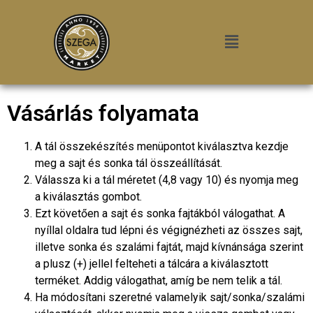
Vásárlás folyamata
A tál összekészítés menüpontot kiválasztva kezdje
meg a sajt és sonka tál összeállítását.
Válassza ki a tál méretet (4,8 vagy 10) és nyomja meg
a kiválasztás gombot.
Ezt követően a sajt és sonka fajtákból válogathat. A
nyíllal oldalra tud lépni és végignézheti az összes sajt,
illetve sonka és szalámi fajtát, majd kívnánsága szerint
a plusz (+) jellel felteheti a tálcára a kiválasztott
terméket. Addig válogathat, amíg be nem telik a tál.
Ha módosítani szeretné valamelyik sajt/sonka/szalámi