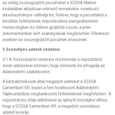
az eddig összegyűjtött pecséteket a SZEGA Market
kínálatában aktuálisan elérhető termékekre vonatkozó
árkedvezményre válthatja be, feltéve, hogy a pecséteket a
beváltás feltételének teljesítéséhez elengedhetetlen
mennyiségben és időben gyűjtötte össze, a jelen
dokumentumban leírt szabályoknak megfelelően. Ellenkező
esetben az összegyűjtött pecsétek elvesznek.
5 Személyes adatok védelme
5.1 A Törzsvásárlói rendszer résztvevője a regisztráció
során aláírásával elismeri, hogy elolvasta és elfogadja az
Adatvédelmi szabályzatot.
A kártyabirtokosok által megadott adatokat a SZEGA
Camembert Kft. kezeli a fent hivatkozott Adatvédelmi
Tájékoztatóban meghatározott feltételeknek megfelelően. A
regisztrációs űrlap aláírásával az igénylő hozzájárul ahhoz,
hogy a SZEGA Camembert Kft. a megadott személyes
adatait kezelje.