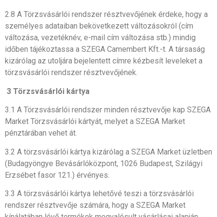
2.8 A Törzsvásárlói rendszer résztvevőjének érdeke, hogy a
személyes adataiban bekövetkezett változásokról (cím
változása, vezetéknév, e-mail cím változása stb.) mindig
időben tájékoztassa a SZEGA Camembert Kft.-t. A társaság
kizárólag az utoljára bejelentett címre kézbesít leveleket a
törzsvásárlói rendszer résztvevőjének.
3 Törzsvásárlói kártya
3.1 A Törzsvásárlói rendszer minden résztvevője kap SZEGA
Market Törzsvásárlói kártyát, melyet a SZEGA Market
pénztárában vehet át.
3.2 A törzsvásárlói kártya kizárólag a SZEGA Market üzletben
(Budagyöngye Bevásárlóközpont, 1026 Budapest, Szilágyi
Erzsébet fasor 121.) érvényes.
3.3 A törzsvásárlói kártya lehetővé teszi a törzsvásárlói
rendszer résztvevője számára, hogy a SZEGA Market
kínálatában lévő termékek megvalósult vásárlásai alapján