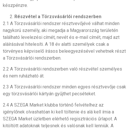
készpénzre.
Részvétel a Törzsvásárlói rendszerben
2.1 A Törzsvásárlói rendszer résztvevőjévé válhat minden
nagykorú személy, aki megadja a Magyarország területén
található levelezési címét, nevét és e-mail címét, majd azt
aláírásával hitelesíti. A 18 év alatti személyek csak a
törvényes képviselő írásos beleegyezésével vehetnek részt
a Törzsvásárlói rendszerben.
2.2 A Törzsvásárlói rendszerben való részvétel személyes
és nem ruházható át.
2.3 A Törzsvásárlói rendszer minden egyes résztvevője csak
egy törzsvásárlói kártyán gyűjthet pecséteket.
2.4 A SZEGA Market klubba történő felvételhez az
igénylőnek olvashatóan ki kell töltenie és alá kell írnia a
SZEGA Market üzletben elérhető regisztrációs űrlapot. A
kitöltött adatoknak teljesnek és valósnak kell lenniük. A