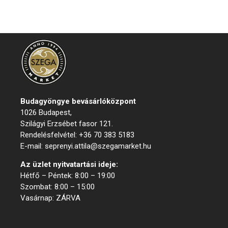
Budagyöngye bevásárló
központ
1026 Budapest,
Szilágyi Erzsébet fasor 121.
Rendelésfelvétel: +36 70 383 5183
E-mail: seprenyi.attila@szegamarket.hu
Az üzlet nyitvatartási ideje:
Hétfő – Péntek: 8:00 – 19:00
Szombat: 8:00 – 15:00
Vasárnap: ZÁRVA
Menük