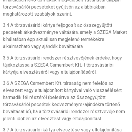
törzsvásárlói pecséteket gyűjtsön az alábbiakban
meghatározott szabályok szerint.
3.4 A törzsvásárlói kártya feljogosít az összegyűjtött
pecsétek árkedvezményre váltására, amely a SZEGA Market
kínálatában épp aktuálisan megjelenő termékekre
alkalmazható vagy ajándék beváltására.
3.5 A törzsvásárlói rendszer résztvevőjének érdeke, hogy
tájékoztassa a SZEGA Camembert Kft.-t törzsvásárlói
kártyája elvesztéséről vagy eltulajdonításáról.
3.6 A SZEGA Camembert Kft. társaság nem felelős az
elveszett vagy eltulajdonított kártyával való visszaélésért
harmadik fél részéről (beleértve az összegyűjtött
törzsvásárlói pecsétek kedvezményre/ajándékra történő
beváltását is), ha a törzsvásárlói rendszer résztvevője nem
jelenti időben az elvesztést vagy eltulajdonítást.
3.7 A törzsvásárlói kártya elvesztése vagy eltulajdonítása