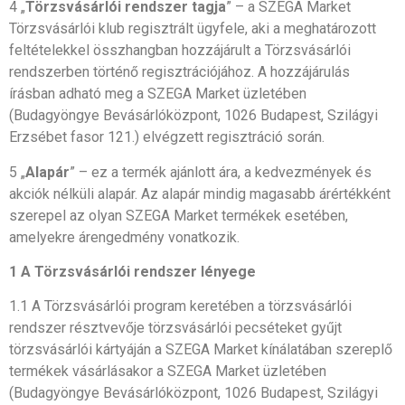
4 „
Törzsvásárlói rendszer tagja
” – a SZEGA Market
Törzsvásárlói klub regisztrált ügyfele, aki a meghatározott
feltételekkel összhangban hozzájárult a Törzsvásárlói
rendszerben történő regisztrációjához. A hozzájárulás
írásban adható meg a SZEGA Market üzletében
(Budagyöngye Bevásárlóközpont, 1026 Budapest, Szilágyi
Erzsébet fasor 121.) elvégzett regisztráció során.
5 „
Alapár
” – ez a termék ajánlott ára, a kedvezmények és
akciók nélküli alapár. Az alapár mindig magasabb árértékként
szerepel az olyan SZEGA Market termékek esetében,
amelyekre árengedmény vonatkozik.
1 A Törzsvásárlói rendszer lényege
1.1 A Törzsvásárlói program keretében a törzsvásárlói
rendszer résztvevője törzsvásárlói pecséteket gyűjt
törzsvásárlói kártyáján a SZEGA Market kínálatában szereplő
termékek vásárlásakor a SZEGA Market üzletében
(Budagyöngye Bevásárlóközpont, 1026 Budapest, Szilágyi