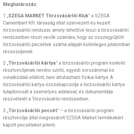
Meghatározás:
1 „
SZEGA MARKET Törzsvásárlói Klub
” a SZEGA
Camembert Kft. társaság által szervezett és kezelt
törzsvásárlói rendszer, amely lehetővé teszi a törzsvásárlói
rendszerben részt vevők számára, hogy az összegyűjtött
törzsvásárlói pecsétek száma alapján különleges jutalomban
részesüljenek.
2 „
Törzsvásárlói kártya
” a törzsvásárlói program konkrét
résztvevőjének nevére szóló, egyedi sorszámmal és
vonalkóddal ellátott, nem átruházható fizikai kártya. A
törzsvásárlói kártya összekapcsolja a törzsvásárlói kártya
tulajdonosát a személyes adataival, és dokumentálja
részvételét a Törzsvásárlói rendszerben.
3 „
Törzsvásárlói pecsét
” – a törzsvásárlói program
résztvevője által megvásárolt SZEGA Market termékekért
kapott pecséteket jelenti.