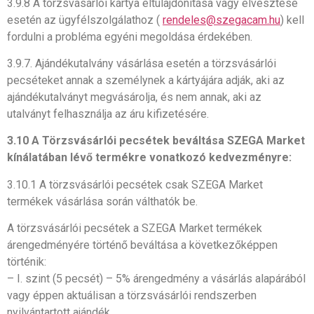
3.9.8 A törzsvásárlói kártya eltulajdonítása vagy elvesztése
esetén az ügyfélszolgálathoz (
rendeles@szegacam.hu
) kell
fordulni a probléma egyéni megoldása érdekében.
3.9.7. Ajándékutalvány vásárlása esetén a törzsvásárlói
pecséteket annak a személynek a kártyájára adják, aki az
ajándékutalványt megvásárolja, és nem annak, aki az
utalványt felhasználja az áru kifizetésére.
3.10 A Törzsvásárlói pecsétek beváltása SZEGA Market
kínálatában lévő termékre vonatkozó kedvezményre:
3.10.1 A törzsvásárlói pecsétek csak SZEGA Market
termékek vásárlása során válthatók be.
A törzsvásárlói pecsétek a SZEGA Market termékek
árengedményére történő beváltása a következőképpen
történik:
– I. szint (5 pecsét) – 5% árengedmény a vásárlás alapárából
vagy éppen aktuálisan a törzsvásárlói rendszerben
nyilvántartott ajándék