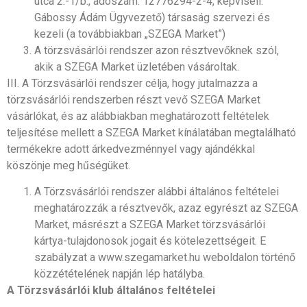
utca 2.-1/b., adószám: 12776294-2-4, képviseli:
Gábossy Ádám Ügyvezető) társaság szervezi és
kezeli (a továbbiakban „SZEGA Market”)
A törzsvásárlói rendszer azon résztvevőknek szól,
akik a SZEGA Market üzletében vásároltak.
III. A Törzsvásárlói rendszer célja, hogy jutalmazza a
törzsvásárlói rendszerben részt vevő SZEGA Market
vásárlókat, és az alábbiakban meghatározott feltételek
teljesítése mellett a SZEGA Market kínálatában megtalálható
termékekre adott árkedvezménnyel vagy ajándékkal
köszönje meg hűségüket.
A Törzsvásárlói rendszer alábbi általános feltételei
meghatározzák a résztvevők, azaz egyrészt az SZEGA
Market, másrészt a SZEGA Market törzsvásárlói
kártya-tulajdonosok jogait és kötelezettségeit. E
szabályzat a www.szegamarket.hu weboldalon történő
közzétételének napján lép hatályba.
A Törzsvásárlói klub általános feltételei