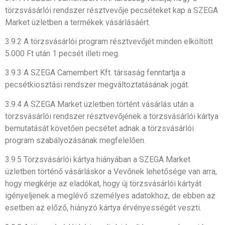
törzsvásárlói rendszer résztvevője pecséteket kap a SZEGA
Market üzletben a termékek vásárlásáért.
3.9.2 A törzsvásárlói program résztvevőjét minden elköltött
5.000 Ft után 1 pecsét illeti meg.
3.9.3 A SZEGA Camembert Kft. társaság fenntartja a
pecsétkiosztási rendszer megváltoztatásának jogát.
3.9.4 A SZEGA Market üzletben történt vásárlás után a
törzsvásárlói rendszer résztvevőjének a törzsvásárlói kártya
bemutatását követően pecsétet adnak a törzsvásárlói
program szabályozásának megfelelően.
3.9.5 Törzsvásárlói kártya hiányában a SZEGA Market
üzletben történő vásárláskor a Vevőnek lehetősége van arra,
hogy megkérje az eladókat, hogy új törzsvásárlói kártyát
igényeljenek a meglévő személyes adatokhoz, de ebben az
esetben az előző, hiányzó kártya érvényességét veszti.