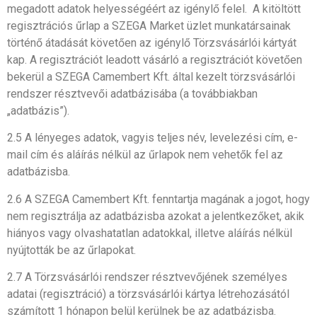
megadott adatok helyességéért az igénylő felel. A kitöltött
regisztrációs űrlap a SZEGA Market üzlet munkatársainak
történő átadását követően az igénylő Törzsvásárlói kártyát
kap. A regisztrációt leadott vásárló a regisztrációt követően
bekerül a SZEGA Camembert Kft. által kezelt törzsvásárlói
rendszer résztvevői adatbázisába (a továbbiakban
„adatbázis”).
2.5 A lényeges adatok, vagyis teljes név, levelezési cím, e-
mail cím és aláírás nélkül az űrlapok nem vehetők fel az
adatbázisba.
2.6 A SZEGA Camembert Kft. fenntartja magának a jogot, hogy
nem regisztrálja az adatbázisba azokat a jelentkezőket, akik
hiányos vagy olvashatatlan adatokkal, illetve aláírás nélkül
nyújtották be az űrlapokat.
2.7 A Törzsvásárlói rendszer résztvevőjének személyes
adatai (regisztráció) a törzsvásárlói kártya létrehozásától
számított 1 hónapon belül kerülnek be az adatbázisba.