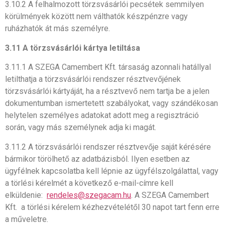
3.10.2 A felhalmozott törzsvásárlói pecsétek semmilyen
körülmények között nem válthatók készpénzre vagy
ruházhatók át más személyre.
3.11 A törzsvásárlói kártya letiltása
3.11.1 A SZEGA Camembert Kft. társaság azonnali hatállyal
letilthatja a törzsvásárlói rendszer résztvevőjének
törzsvásárlói kártyáját, ha a résztvevő nem tartja be a jelen
dokumentumban ismertetett szabályokat, vagy szándékosan
helytelen személyes adatokat adott meg a regisztráció
során, vagy más személynek adja ki magát.
3.11.2 A törzsvásárlói rendszer résztvevője saját kérésére
bármikor törölhető az adatbázisból. Ilyen esetben az
ügyfélnek kapcsolatba kell lépnie az ügyfélszolgálattal, vagy
a törlési kérelmét a következő e-mail-címre kell
elküldenie:
rendeles@szegacam.hu
. A SZEGA Camembert
Kft. a törlési kérelem kézhezvételétől 30 napot tart fenn erre
a műveletre.