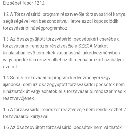
Erzsébet fasor 121.).
1.2 A Törzsvásárlói program résztvevője törzsvásárlói kártya
segítségével van beazonosítva, illetve azzal kapcsolódik
törzsvásárlói hűségprogramhoz.
1.3 Az összegyűjtött törzsvásárlói pecsétekért cserébe a
törzsvásárlói rendszer résztvevője a SZEGA Market
kínálatában lévő termékek vásárlásánál árkedvezményben
vagy ajándékban részesülhet az itt meghatározott szabályok
szerint.
1.4 Sem a Törzsvásárlói program kedvezményei vagy
ajándékai sem az összegyűjtött törzsvásárlói pecsétek nem
ruházhatók át vagy adhatók el a törzsvásárlói rendszer másik
résztvevőjének.
1.5 A törzsvásárlói rendszer résztvevője nem rendelkezhet 2
törzsvásárlói kártyával.
1.6 Az összegyűjtött törzsvásárlói pecsétek nem válthatók