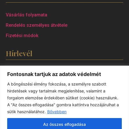
Vásárlás folyamata
Rendelés személyes átvétele
Fizetési módok
Hírlevél
Fontosnak tartjuk az adatok védelmét
A böngészési élmény fokozása, a személyre szabott
hirdetések vagy tartalmak megjelenítése, valamint a
forgalom elemzése érdekében sütiket (cookie) használunk.
A "Az összes elfogadása" gombra kattintva hozzájárulhat a
Elfogadom az
adatvédelmi szabályzatban
sütik használatához.
Bővebben
foglaltakat
Az összes elfogadása