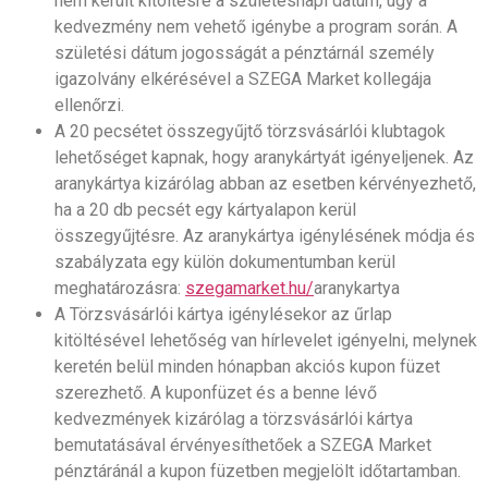
nem került kitöltésre a születésnapi dátum, úgy a
kedvezmény nem vehető igénybe a program során. A
születési dátum jogosságát a pénztárnál személy
igazolvány elkérésével a SZEGA Market kollegája
ellenőrzi.
A 20 pecsétet összegyűjtő törzsvásárlói klubtagok
lehetőséget kapnak, hogy aranykártyát igényeljenek. Az
aranykártya kizárólag abban az esetben kérvényezhető,
ha a 20 db pecsét egy kártyalapon kerül
összegyűjtésre. Az aranykártya igénylésének módja és
szabályzata egy külön dokumentumban kerül
meghatározásra:
szegamarket.hu/
aranykartya
A Törzsvásárlói kártya igénylésekor az űrlap
kitöltésével lehetőség van hírlevelet igényelni, melynek
keretén belül minden hónapban akciós kupon füzet
szerezhető. A kuponfüzet és a benne lévő
kedvezmények kizárólag a törzsvásárlói kártya
bemutatásával érvényesíthetőek a SZEGA Market
pénztáránál a kupon füzetben megjelölt időtartamban.