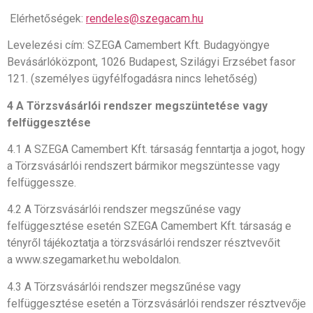
Elérhetőségek:
rendeles@szegacam.hu
Levelezési cím: SZEGA Camembert Kft. Budagyöngye
Bevásárlóközpont, 1026 Budapest, Szilágyi Erzsébet fasor
121. (személyes ügyfélfogadásra nincs lehetőség)
4 A Törzsvásárlói rendszer megszüntetése vagy
felfüggesztése
4.1 A SZEGA Camembert Kft. társaság fenntartja a jogot, hogy
a Törzsvásárlói rendszert bármikor megszüntesse vagy
felfüggessze.
4.2 A Törzsvásárlói rendszer megszűnése vagy
felfüggesztése esetén SZEGA Camembert Kft. társaság e
tényről tájékoztatja a törzsvásárlói rendszer résztvevőit
a www.szegamarket.hu weboldalon.
4.3 A Törzsvásárlói rendszer megszűnése vagy
felfüggesztése esetén a Törzsvásárlói rendszer résztvevője