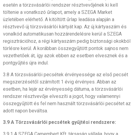
esetén a törzsvásárlói rendszer résztvevőjének ki kell
töltenie a vonatkozó űrlapot, amely a SZEGA Market
üzletében elérhető. A kitöltött űrlap leadása alapján a
résztvevő új törzsvásárlói kártyát kap. Az új kártyaszám és
vonalkód automatikusan hozzárendelésre kerül a SZEGA
regisztrációhoz, a régi kártyaszám pedig biztonsági okokból
törlésre kerül. A korábban összegyűjtött pontok sajnos nem
vezethetőek át, így azok ebben az esetben elvesznek és a
pontgyűjtés újra indul.
3.8 A törzsvásárlói pecsétek érvényessége az első pecsét
megszerzésétől számított 1 évig érvényes. Abban az
esetben, ha lejár az érvényesség dátuma, a törzsvásárlói
rendszer résztvevője elveszíti a jogot, hogy valamennyi
összegyűjtött és fel nem használt törzsvásárlói pecsétet az
adott napon beváltsa.
3.9 A Törzsvásárlói pecsétek gyűjtési rendszere:
3.9.1 A SZEGA Camembert Kft. társaság vállalja, hogy a