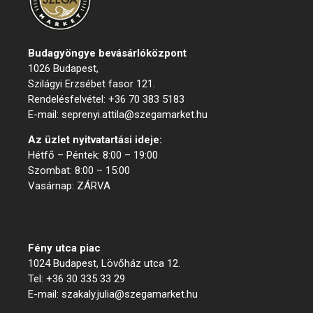
Budagyöngye bevásárló
központ
1026 Budapest,
Szilágyi Erzsébet fasor 121.
Rendelésfelvétel: +36 70 383 5183
E-mail: seprenyi.attila@szegamarket.hu
Az üzlet nyitvatartási ideje:
Hétfő – Péntek: 8:00 – 19:00
Szombat: 8:00 – 15:00
Vasárnap: ZÁRVA
Menük
Fény utca piac
1024 Budapest, Lövőház utca 12.
Tel: +36 30 335 33 29
E-mail: szakaly.julia@szegamarket.hu