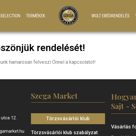
A SELECTION
TERMÉKEK
WOLT EBÉDRENDELÉS
szönjük rendelését!
unk hamarosan felveszi Önnel a kapcsolatot!
Szega Market
Hogyan
Sajt - 
utca 12.
Törzsvásárlói klub
Vásárlás f
egamarket.hu
Törzsvásárlói klub szabályzat