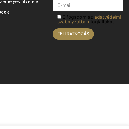
zemélyes átvétele
ódok
Elfogadom az
adatvédelmi
szabályzatban
foglaltakat