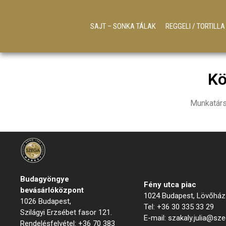
SAJT – SONKA TÁLAK
REGGELI / TORTILL
Kö
Munkatárs
Menük
Budagyöngye
Fény utca piac
bevásárló
központ
1024 Budapest, Lövőház 
1026 Budapest,
Tel: +36 30 335 33 29
Szilágyi Erzsébet fasor 121.
E-mail: szakaly.julia@sz
Rendelésfelvétel: +36 70 383