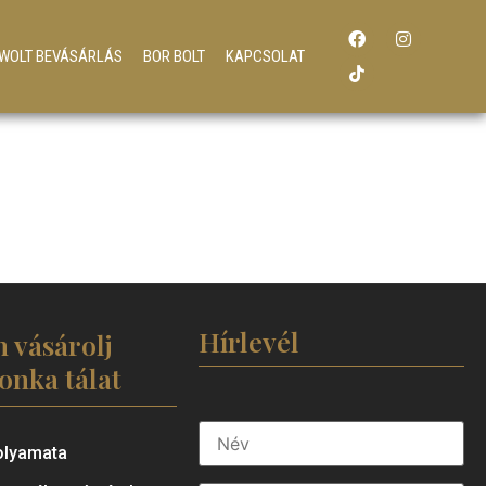
WOLT BEVÁSÁRLÁS
BOR BOLT
KAPCSOLAT
Hírlevél
 vásárolj
Sonka tálat
olyamata